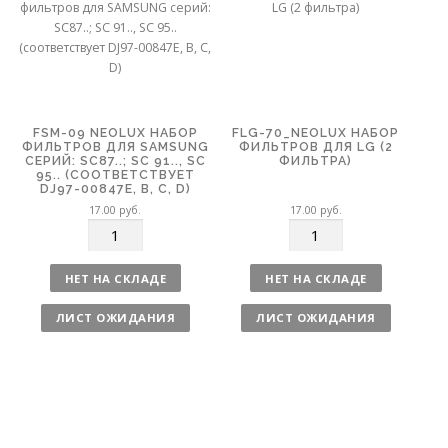
в
о
FSM-09 NEOLUX НАБОР
FLG-70_NEOLUX НАБОР
ФИЛЬТРОВ ДЛЯ SAMSUNG
ФИЛЬТРОВ ДЛЯ LG (2
СЕРИЙ: SC87..; SC 91.., SC
ФИЛЬТРА)
95.. (СООТВЕТСТВУЕТ
DJ97-00847E, B, C, D)
17.00
руб.
17.00
руб.
К
К
о
о
л
л
НЕТ НА СКЛАДЕ
НЕТ НА СКЛАДЕ
и
и
ч
ч
ЛИСТ ОЖИДАНИЯ
ЛИСТ ОЖИДАНИЯ
е
е
с
с
т
т
в
в
о
о