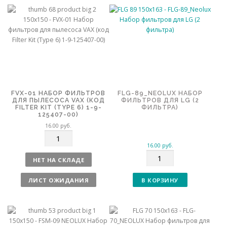
FVX-01 НАБОР ФИЛЬТРОВ
FLG-89_NEOLUX НАБОР
ДЛЯ ПЫЛЕСОСА VAX (КОД
ФИЛЬТРОВ ДЛЯ LG (2
FILTER KIT (TYPE 6) 1-9-
ФИЛЬТРА)
125407-00)
16.00
руб.
К
о
16.00
руб.
К
л
НЕТ НА СКЛАДЕ
о
и
л
ч
ЛИСТ ОЖИДАНИЯ
В КОРЗИНУ
и
е
ч
с
е
т
с
в
т
о