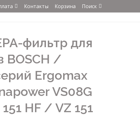
плата
Контакты
Корзина
Поиск
EPA-фильтр для
в BOSCH /
серий Ergomax
ynapower VS08G
151 HF / VZ 151