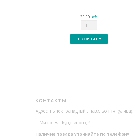
20.00
руб.
К
о
л
В КОРЗИНУ
и
ч
е
с
т
в
о
КОНТАКТЫ
Адрес: Рынок “Западный”, павильон 14, (улица).
г. Минск, ул. Бурдейного, 6.
Наличие товара уточняйте по телефону