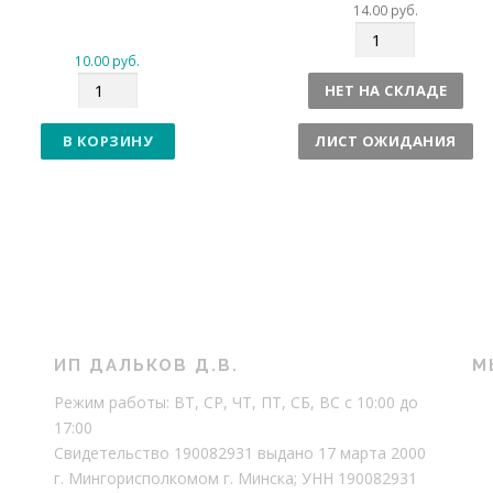
14.00
руб.
К
о
10.00
руб.
К
л
НЕТ НА СКЛАДЕ
о
и
л
ч
В КОРЗИНУ
ЛИСТ ОЖИДАНИЯ
и
е
ч
с
е
т
с
в
т
о
в
о
ИП ДАЛЬКОВ Д.В.
М
Режим работы: ВТ, СР, ЧТ, ПТ, СБ, ВС с 10:00 до
17:00
Свидетельство 190082931 выдано 17 марта 2000
г. Мингорисполкомом г. Минска; УНН 190082931