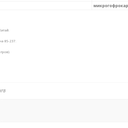
микрогофрока
Китай.
на 85-237.
тров).
HFB