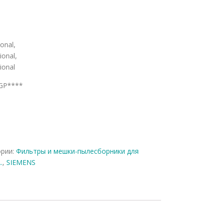
onal,
onal,
ional
 GP****
ории:
Фильтры и мешки-пылесборники для
.
,
SIEMENS