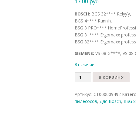
17.00
руб.
BOSCH:
BGS 32**** Relyy’y,
BGS 4**** Runn’n,
BSG 8 PRO**** HomeProfessi
BSG 81**** Ergomaxx professi
BSG 82**** Ergomaxx profess
SIEMENS:
VS 08 G****, VS 08
В наличии
Количество
В КОРЗИНУ
Артикул:
СТ000009492
Катег
пылесосов
,
Для Bosch
,
BSG 8.