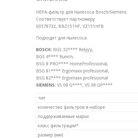
НЕРА-фильтр для пылесоса Bosch/Siemens.
Соответствует партномеру
00578732, BBZ151HF, VZ151HFB
Подходит для пылесоса:
BOSCH:
BGS 32**** Relyy’y,
BGS 4**** Runn’n,
BSG 8 PRO**** HomeProfessional,
BSG 81**** Ergomaxx professional,
BSG 82**** Ergomaxx professional
SIEMENS:
VS 08 G****, VS 08 GP****
тип
количество фильтров в наборе
поддерживаемые марки
класс фильтрации*
размер (мм)