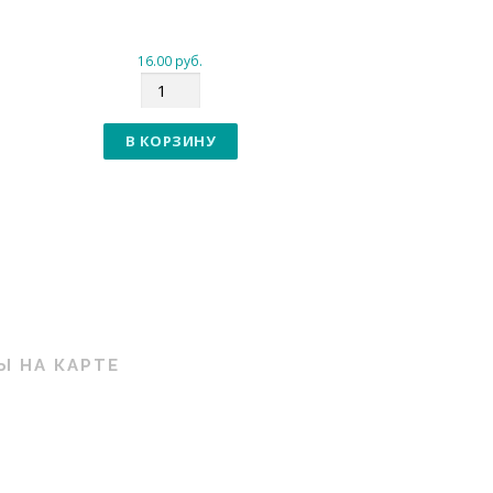
16.00
руб.
К
о
л
В КОРЗИНУ
и
ч
е
с
т
в
о
Ы НА КАРТЕ