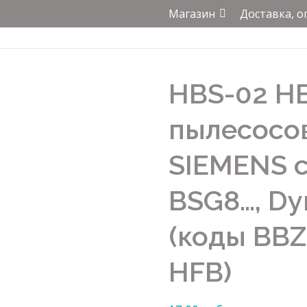
Магазин
Доставка, о
HBS-02 H
пылесосо
SIEMENS 
BSG8…, D
(коды BBZ 
HFB)