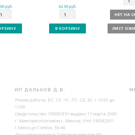
о
.00
руб.
62.00
руб.
К
л
НЕТ НА 
о
и
л
ч
ОРЗИНУ
В КОРЗИНУ
ЛИСТ ОЖ
и
е
ч
с
е
т
с
в
т
о
в
о
ИП ДАЛЬКОВ Д.В.
М
Режим работы: ВТ, СР, ЧТ, ПТ, СБ, ВС с 10:00 до
17:00
Свидетельство 190082931 выдано 17 марта 2000
г. Мингорисполкомом г. Минска; УНН 190082931
г,Минск,ул.Глебки, 58-66
Дата регистрации в Торговом реестре РБ: