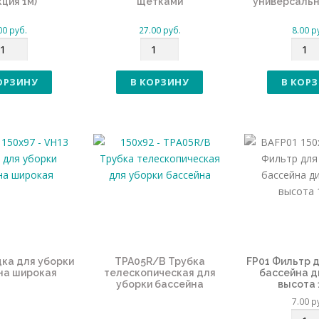
кция 1м)
щётками
универсаль
00
руб.
27.00
руб.
8.00
р
К
К
о
о
л
л
ОРЗИНУ
В КОРЗИНУ
В КОР
и
и
ч
ч
е
е
с
с
т
т
в
в
о
о
дка для уборки
TPA05R/B Трубка
FP01 Фильтр д
на широкая
телескопическая для
бассейна ди
уборки бассейна
высота 
7.00
р
К