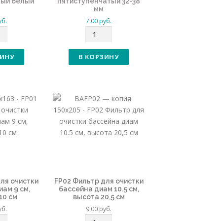
ный белый
пятиступенчатый 32-38
мм
уб.
7.00
руб.
К
о
л
ЗИНУ
В КОРЗИНУ
и
ч
е
с
т
в
о
ля очистки
FP02 Фильтр для очистки
ам 9 см,
бассейна диам 10.5 см,
10 см
высота 20,5 см
уб.
9.00
руб.
К