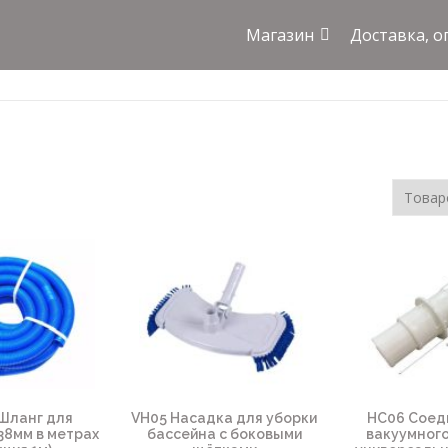
Магазин
Доставка, о
Шланг для
VH05 Насадка для уборки
HC06 Соед
38мм в метрах
бассейна с боковыми
вакуумног