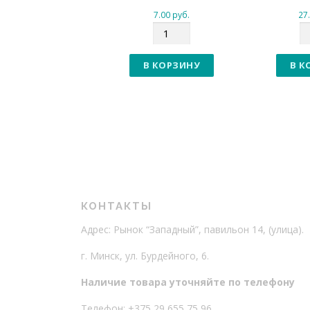
7.00
руб.
27
К
К
о
о
л
л
В КОРЗИНУ
В К
и
и
ч
ч
е
е
с
с
т
т
в
в
о
о
КОНТАКТЫ
Адрес: Рынок “Западный”, павильон 14, (улица).
г. Минск, ул. Бурдейного, 6.
Наличие товара уточняйте по телефону
Телефон:
+375 29 655 75 96