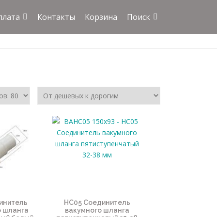
плата
Контакты
Корзина
Поиск
инитель
HC05 Соединитель
о шланга
вакумного шланга